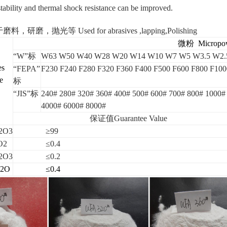
tability and thermal shock resistance can be improved.
磨，抛光等 Used for abrasives ,lapping,Polishing
微粉 Micropowd
“
W
”标
W63 W50 W40 W28 W20 W14 W10 W7 W5 W3.5 W2.5
es
“
FEPA
”
F230 F240 F280 F320 F360 F400 F500 F600 F800 F100
e
标
“
JIS
”标
240# 280# 320# 360# 400# 500# 600# 700# 800# 1000#
4000# 6000# 8000#
保证值Guarantee Value
2
O
3
≥99
O
2
≤0.4
2
O
3
≤0.2
2
O
≤0.4