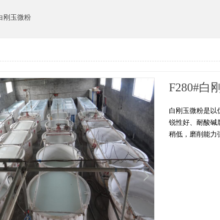
白刚玉微粉
F280#白
白刚玉微粉是以
锐性好、耐酸碱
稍低，磨削能力