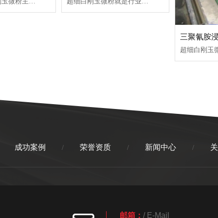
硅胶中添加白刚玉微粉主要是为了‌显著提升耐磨性、表面硬度及耐热稳定性‌，利用其高硬度（莫氏 9 0）和化学惰性作为功能性增强填料。...
超细白刚玉微粉就是行业俗称的耐磨氧化铝砂，主要加在表层耐磨浸渍纸、高耐磨饰面胶层里，核心目的是大幅提升表面耐磨、抗划伤性能，同时兼......
成功案例
荣誉资质
新闻中心
关
/
/
/
邮箱：
/ E-Mail