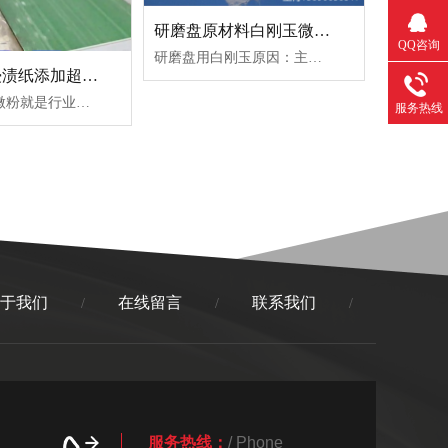
研磨盘原材料白刚玉微粉600#
QQ咨询
研磨盘用白刚玉原因：主要成分高纯氧化铝 Al2​O3​（含量99%以上），是精密研磨最优基础磨料之一，加在研磨盘里，是为了解决「磨得动、磨......
三聚氰胺浸渍纸添加超细白刚玉6000#目氧化铝粉末
超细白刚玉微粉就是行业俗称的耐磨氧化铝砂，主要加在表层耐磨浸渍纸、高耐磨饰面胶层里，核心目的是大幅提升表面耐磨、抗划伤性能，同时兼......
服务热线
于我们
在线留言
联系我们
/
/
/
服务热线：
/ Phone