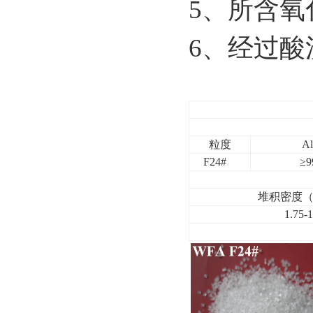
5、所含氧
6、经过酸
粒度
A
F24#
≥9
堆积密度（Bul
1.75-