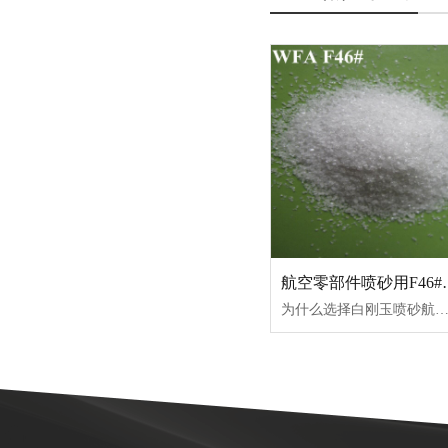
航空零部件喷
为什么选择白刚玉喷砂航空零部件 一、超高纯度，杜绝铁污染 二、莫氏 9 级高硬度 + 自锐性，适配航空难加工合金 三、不会造成基材渗硅